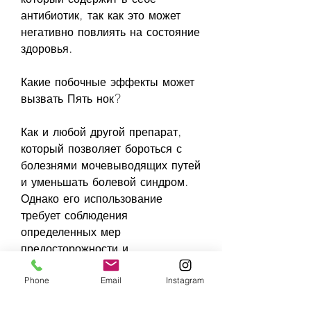
антибиотик, так как это может 
негативно повлиять на состояние 
здоровья.
Какие побочные эффекты может 
вызвать Пять нок?
Как и любой другой препарат, 
который позволяет бороться с 
болезнями мочевыводящих путей 
и уменьшать болевой синдром. 
Однако его использование 
требует соблюдения 
определенных мер 
предосторожности и 
рекомендаций врача. Поэтому 
Phone
Email
Instagram
перед началом использования 
данного препарата необходимо 