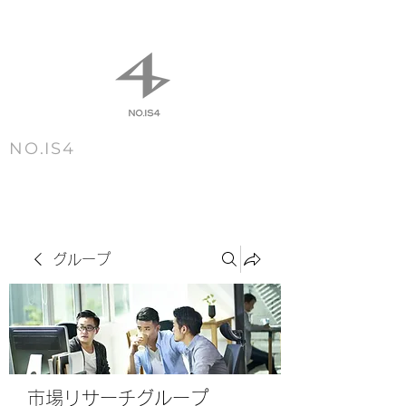
NO.IS4
m e n u
グループ
市場リサーチグループ