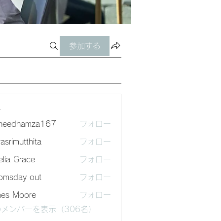
参加する
ー
sheedhamza167
フォロー
dhamza167
asrimutthita
フォロー
mutthita
lia Grace
フォロー
omsday out
フォロー
mes Moore
フォロー
メンバーを表示（306名）