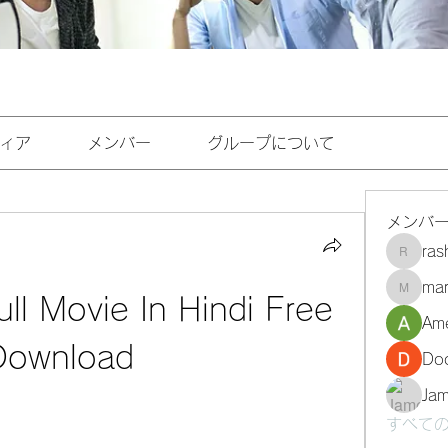
ィア
メンバー
グループについて
メンバ
ra
rashee
mar
marasri
ull Movie In Hindi Free 
Ame
Download
Do
Ja
すべての