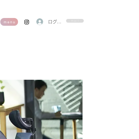
m a i l
ログイン
m e n u