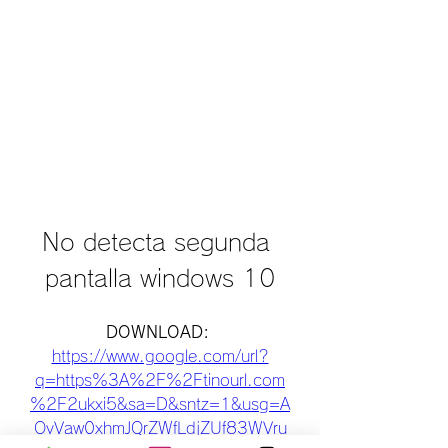
No detecta segunda 
pantalla windows 10
DOWNLOAD: 
https://www.google.com/url?
q=https%3A%2F%2Ftinourl.com
%2F2ukxi5&sa=D&sntz=1&usg=A
OvVaw0xhmJQrZWfLdjZUf83WVru