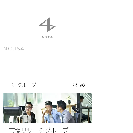
NO.IS4
m e n u
グループ
市場リサーチグループ