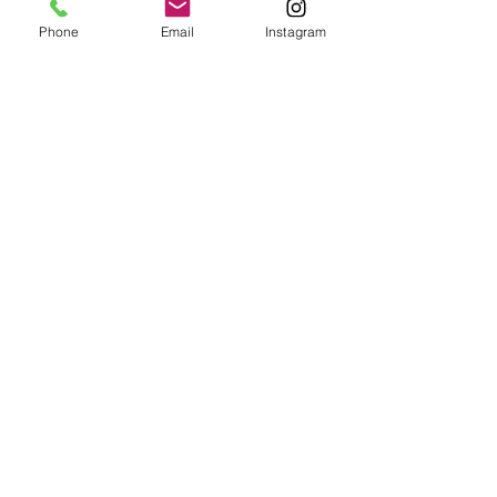
Phone
Email
Instagram
 3ab5b0c292
0
0
Escribir un comentario...
グループについて
グループへようこそ！他のメンバー
と交流したり、最新情報をチェック
したり、動画をシェアすることもで
きます。
メンバー
rasheedhamza167
フォロー
rasheedhamza167
marasrimutthita
フォロー