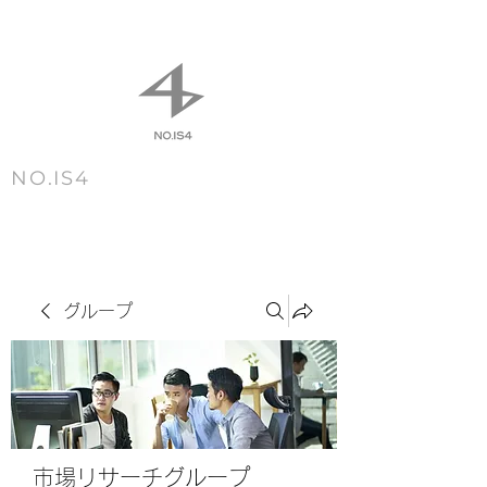
NO.IS4
m e n u
グループ
市場リサーチグループ