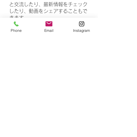
と交流したり、最新情報をチェック
したり、動画をシェアすることもで
きます。
Phone
Email
Instagram
メンバー
rasheedhamza167
フォロー
rasheedhamza167
marasrimutthita
フォロー
marasrimutthita
Amelia Grace
フォロー
Doomsday out
フォロー
James Moore
フォロー
すべてのメンバーを表示（306名）
number is 4