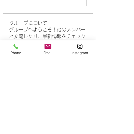
グループについて
グループへようこそ！他のメンバー
と交流したり、最新情報をチェック
したり、動画をシェアすることもで
きます。
Phone
Email
Instagram
メンバー
rasheedhamza167
フォロー
rasheedhamza167
marasrimutthita
フォロー
marasrimutthita
Amelia Grace
フォロー
Doomsday out
フォロー
James Moore
フォロー
すべてのメンバーを表示（306名）