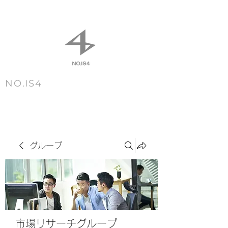
NO.IS4
m e n u
グループ
市場リサーチグループ