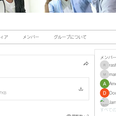
ィア
メンバー
グループについて
メンバ
ra
rashee
mar
marasri
Ame
Do
7KB
Ja
すべての