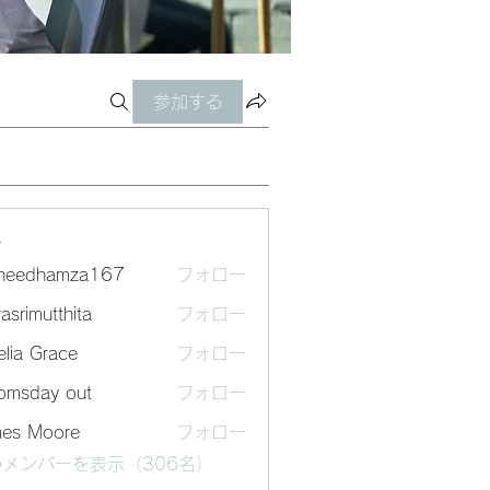
参加する
ー
sheedhamza167
フォロー
dhamza167
asrimutthita
フォロー
mutthita
lia Grace
フォロー
omsday out
フォロー
mes Moore
フォロー
メンバーを表示（306名）