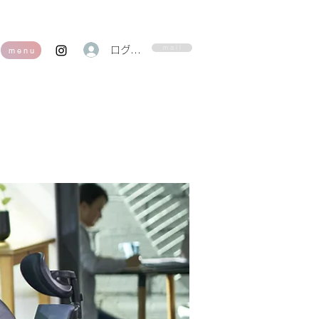
m a i l
ログイン
m e n u