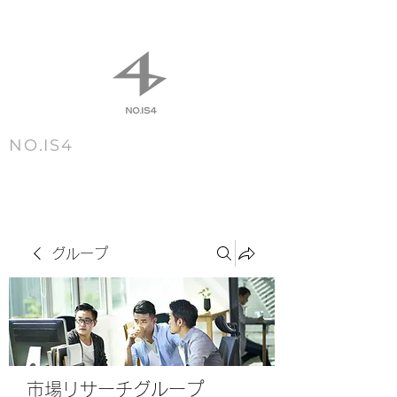
NO.IS4
m e n u
グループ
市場リサーチグループ