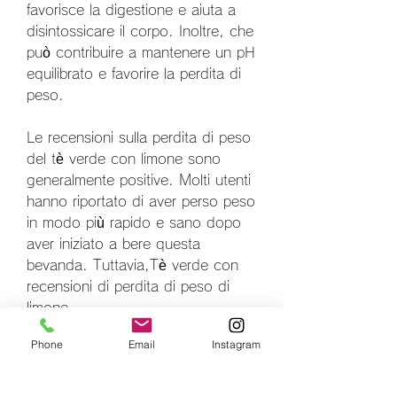
favorisce la digestione e aiuta a 
disintossicare il corpo. Inoltre, che 
può contribuire a mantenere un pH 
equilibrato e favorire la perdita di 
peso.
Le recensioni sulla perdita di peso 
del tè verde con limone sono 
generalmente positive. Molti utenti 
hanno riportato di aver perso peso 
in modo più rapido e sano dopo 
aver iniziato a bere questa 
bevanda. Tuttavia,Tè verde con 
recensioni di perdita di peso di 
limone
Phone
Email
Instagram
Il tè verde è una bevanda 
ampiamente conosciuta per i suoi 
numerosi benefici per la salute. 