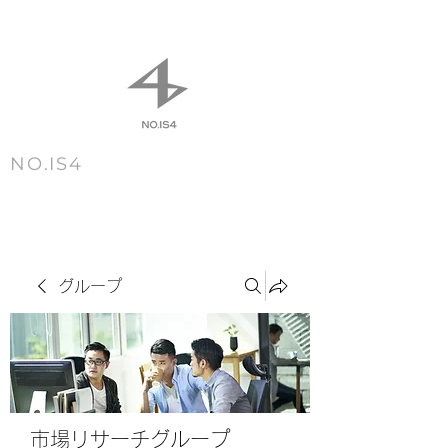
NO.IS4
m e n u
グループ
市場リサーチグループ