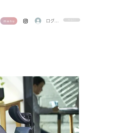
m a i l
ログイン
m e n u