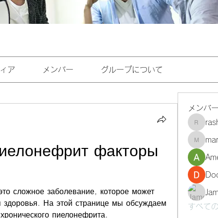
ィア
メンバー
グループについて
メンバ
ra
rashee
mar
marasri
иелонефрит факторы 
Ame
Do
это сложное заболевание, которое может 
Ja
я здоровья. На этой странице мы обсуждаем 
すべての
хронического пиелонефрита.