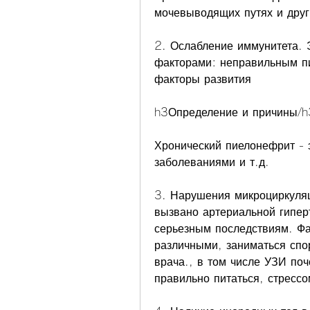
мочевыводящих путях и дру
2. Ослабление иммунитета. 
факторами: неправильным пи
факторы развития
h3Определение и причины/h
Хронический пиелонефрит - э
заболеваниями и т.д.
3. Нарушения микроциркуляци
вызвано артериальной гиперт
серьезным последствиям. Фак
различными, заниматься спор
врача., в том числе УЗИ поч
правильно питаться, стресс