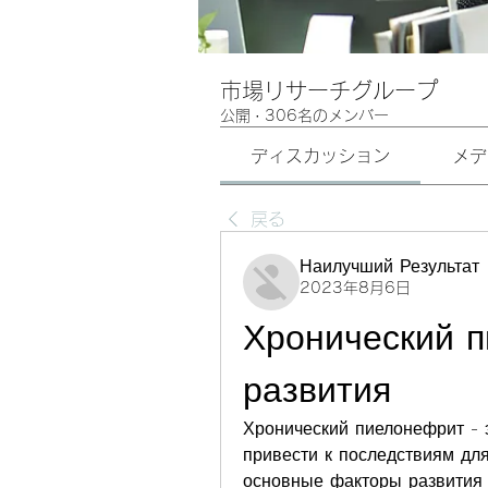
市場リサーチグループ
公開
·
306名のメンバー
ディスカッション
メデ
戻る
Наилучший Результат
2023年8月6日
Хронический п
развития
Хронический пиелонефрит - 
привести к последствиям дл
основные факторы развития 