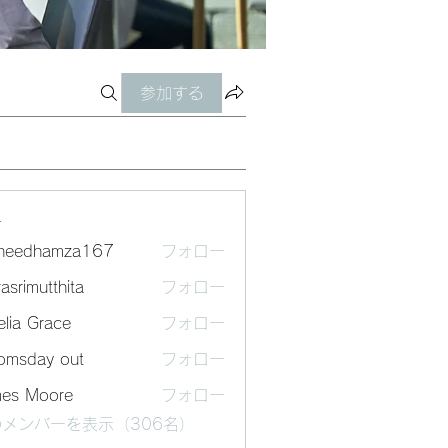
参加する
ー
sheedhamza167
フォロー
dhamza167
asrimutthita
フォロー
mutthita
lia Grace
フォロー
omsday out
フォロー
mes Moore
フォロー
メンバーを表示（306名）