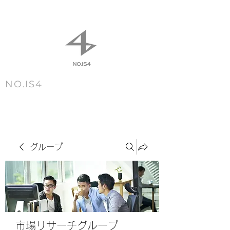
NO.IS4
m e n u
グループ
市場リサーチグループ