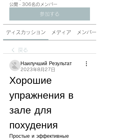
公開
·
306名のメンバー
参加する
ディスカッション
メディア
メンバー
戻る
Наилучший Результат
2023年8月27日
Хорошие 
упражнения в 
зале для 
похудения
Простые и эффективные 