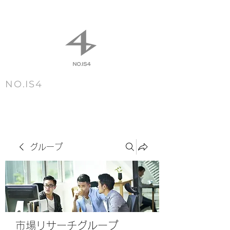
NO.IS4
m e n u
グループ
市場リサーチグループ