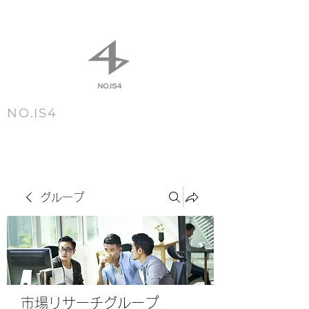
NO.IS4
m e n u
グループ
市場リサーチグループ