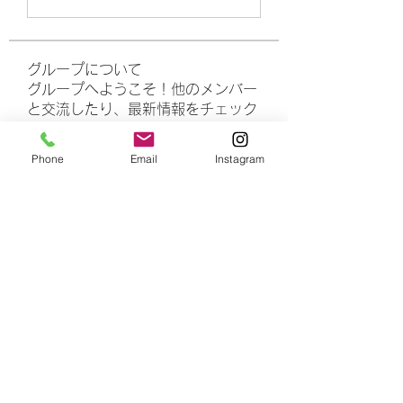
グループについて
グループへようこそ！他のメンバー
と交流したり、最新情報をチェック
したり、動画をシェアすることもで
きます。
Phone
Email
Instagram
メンバー
rasheedhamza167
フォロー
rasheedhamza167
marasrimutthita
フォロー
marasrimutthita
Amelia Grace
フォロー
Doomsday out
フォロー
James Moore
フォロー
すべてのメンバーを表示（306名）