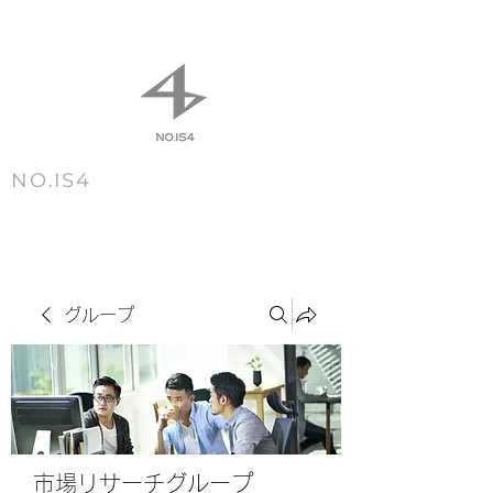
NO.IS4
m e n u
グループ
市場リサーチグループ