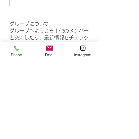
グループについて
グループへようこそ！他のメンバー
と交流したり、最新情報をチェック
したり、動画をシェアすることもで
きます。
Phone
Email
Instagram
メンバー
rasheedhamza167
フォロー
rasheedhamza167
marasrimutthita
フォロー
marasrimutthita
Amelia Grace
フォロー
Doomsday out
フォロー
James Moore
フォロー
すべてのメンバーを表示（306名）