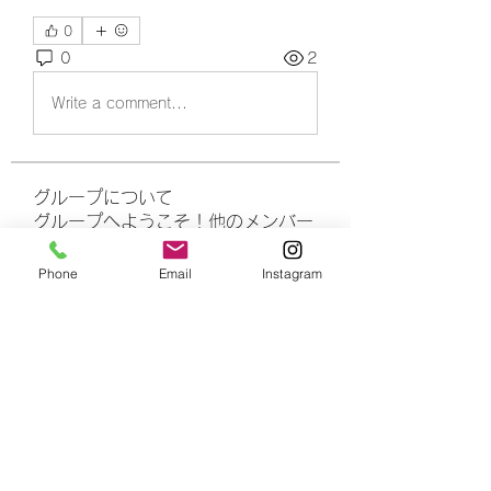
0
0
2
Write a comment...
グループについて
グループへようこそ！他のメンバー
と交流したり、最新情報をチェック
したり、動画をシェアすることもで
Phone
Email
Instagram
きます。
メンバー
rasheedhamza167
フォロー
rasheedhamza167
marasrimutthita
フォロー
marasrimutthita
Amelia Grace
フォロー