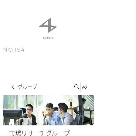
NO.IS4
m e n u
グループ
市場リサーチグループ