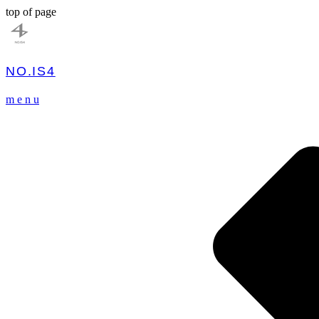
top of page
NO.IS4
m e n u