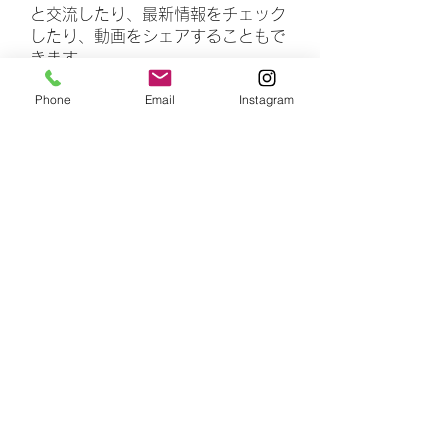
と交流したり、最新情報をチェック
したり、動画をシェアすることもで
きます。
Phone
Email
Instagram
メンバー
rasheedhamza167
フォロー
rasheedhamza167
marasrimutthita
フォロー
marasrimutthita
Amelia Grace
フォロー
Doomsday out
フォロー
James Moore
フォロー
すべてのメンバーを表示（306名）
number is 4