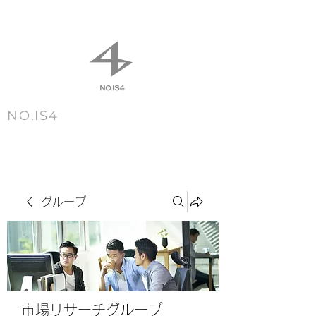
NO.IS4
m e n u
グループ
市場リサーチグループ