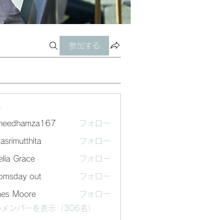
参加する
ー
sheedhamza167
フォロー
dhamza167
asrimutthita
フォロー
mutthita
lia Grace
フォロー
omsday out
フォロー
mes Moore
フォロー
メンバーを表示（306名）