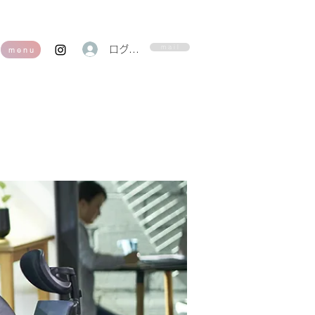
m a i l
ログイン
m e n u