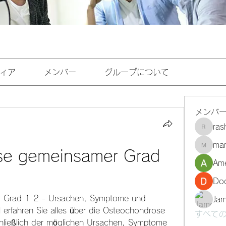
ィア
メンバー
グループについて
メンバ
ra
rashee
mar
marasri
e gemeinsamer Grad 
Ame
Do
 Grad 1 2 - Ursachen, Symptome und 
Ja
 erfahren Sie alles über die Osteochondrose 
すべての
ließlich der möglichen Ursachen, Symptome 