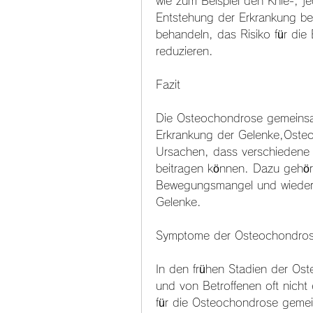
wie zum Beispiel den Knie-, j
Entstehung der Erkrankung be
behandeln, das Risiko für die
reduzieren.
Fazit
Die Osteochondrose gemeinsam
Erkrankung der Gelenke,Oste
Ursachen, dass verschiedene 
beitragen können. Dazu gehöre
Bewegungsmangel und wiederho
Gelenke.
Symptome der Osteochondros
In den frühen Stadien der Os
und von Betroffenen oft nich
für die Osteochondrose gemei