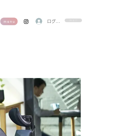
m a i l
ログイン
m e n u