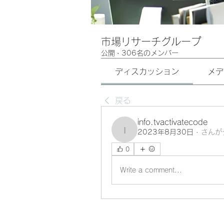
市場リサーチグループ
公開
·
306名のメンバー
ディスカッション
メデ
戻る
info.tvactivatecode
2023年8月30日
·
さんが
info.tvactivatecode
0
Write a comment...