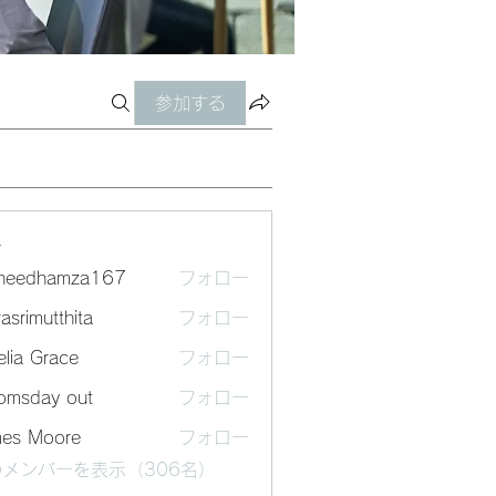
参加する
ー
sheedhamza167
フォロー
dhamza167
asrimutthita
フォロー
mutthita
lia Grace
フォロー
omsday out
フォロー
mes Moore
フォロー
メンバーを表示（306名）