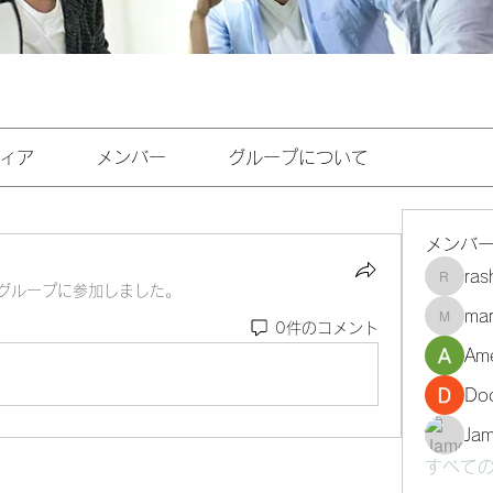
ィア
メンバー
グループについて
メンバ
ra
rashee
グループに参加しました。
mar
0件のコメント
marasri
Ame
Do
Ja
すべての