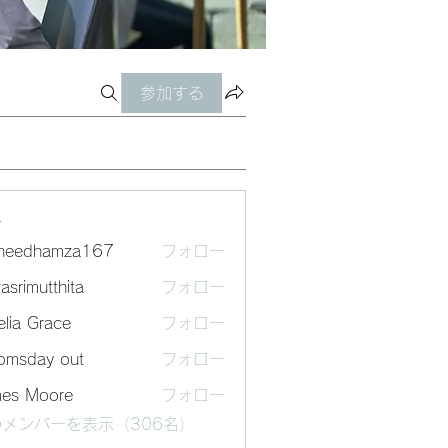
参加する
ー
sheedhamza167
フォロー
dhamza167
asrimutthita
フォロー
mutthita
lia Grace
フォロー
omsday out
フォロー
mes Moore
フォロー
メンバーを表示（306名）