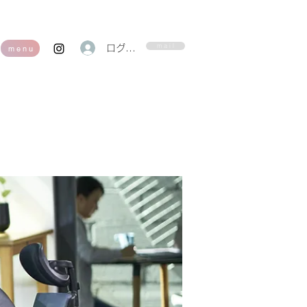
m a i l
ログイン
m e n u