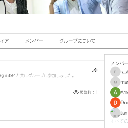
ィア
メンバー
グループについて
メンバ
ra
rashee
agi8394
と共にグループに参加しました
。
mar
marasri
Ame
閲覧数：1
Do
Ja
すべての