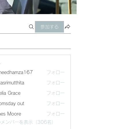
参加する
ー
sheedhamza167
フォロー
dhamza167
asrimutthita
フォロー
mutthita
lia Grace
フォロー
omsday out
フォロー
mes Moore
フォロー
メンバーを表示（306名）