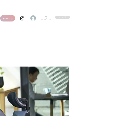
m a i l
ログイン
m e n u