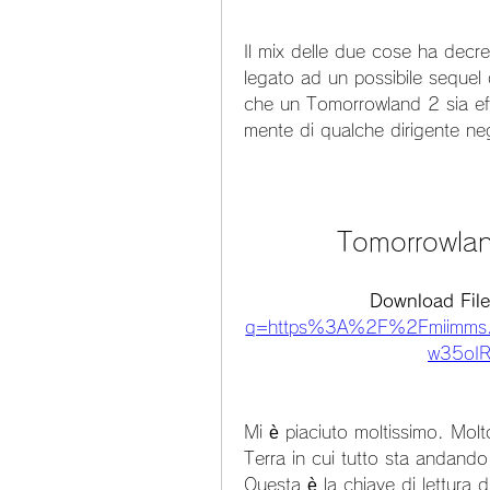
Il mix delle due cose ha decreta
legato ad un possibile sequel
che un Tomorrowland 2 sia effe
mente di qualche dirigente negl
Tomorrowlan
Download File
q=https%3A%2F%2Fmiimms
w35oI
Mi è piaciuto moltissimo. Molt
Terra in cui tutto sta andando 
Questa è la chiave di lettura d