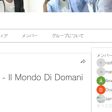
ィア
メンバー
グループについて
メンバ
ra
rashee
mar
marasri
 - Il Mondo Di Domani
Ame
Do
Ja
すべての