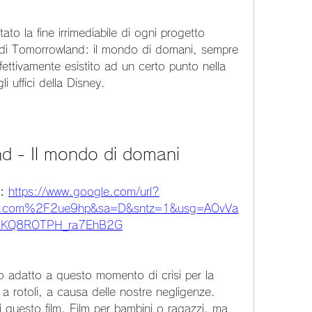
to la fine irrimediabile di ogni progetto 
 di Tomorrowland: il mondo di domani, sempre 
ttivamente esistito ad un certo punto nella 
i uffici della Disney.
d - Il mondo di domani
: 
https://www.google.com/url?
.com%2F2ue9hp&sa=D&sntz=1&usg=AOvVa
RKQ8ROTPH_ra7EhB2G
o adatto a questo momento di crisi per la 
a rotoli, a causa delle nostre negligenze. 
i questo film. Film per bambini o ragazzi, ma 