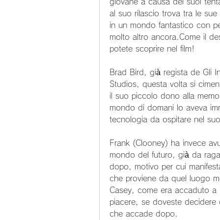
giovane a causa dei suoi tentat
al suo rilascio trova tra le sue 
in un mondo fantastico con per
molto altro ancora.Come il des
potete scoprire nel film!
Brad Bird, già regista de Gli In
Studios, questa volta si cimen
il suo piccolo dono alla memori
mondo di domani lo aveva imm
tecnologia da ospitare nel suo
Frank (Clooney) ha invece avut
mondo del futuro, già da ragaz
dopo, motivo per cui manifesta
che proviene da quel luogo mis
Casey, come era accaduto a lui 
piacere, se doveste decidere d
che accade dopo.