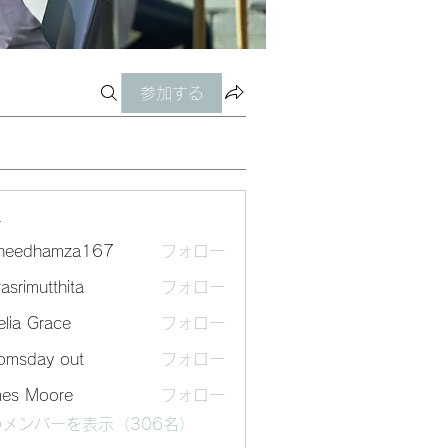
参加する
ー
sheedhamza167
フォロー
dhamza167
asrimutthita
フォロー
mutthita
lia Grace
フォロー
omsday out
フォロー
mes Moore
フォロー
メンバーを表示（306名）