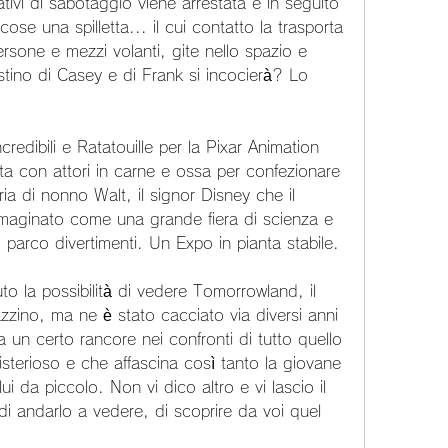
ivi di sabotaggio viene arrestata e in seguito 
cose una spilletta... il cui contatto la trasporta 
sone e mezzi volanti, gite nello spazio e 
tino di Casey e di Frank si incocierà? Lo 
credibili e Ratatouille per la Pixar Animation 
ta con attori in carne e ossa per confezionare 
a di nonno Walt, il signor Disney che il 
aginato come una grande fiera di scienza e 
 parco divertimenti. Un Expo in pianta stabile.
o la possibilità di vedere Tomorrowland, il 
zino, ma ne è stato cacciato via diversi anni 
 un certo rancore nei confronti di tutto quello 
terioso e che affascina così tanto la giovane 
da piccolo. Non vi dico altro e vi lascio il 
i andarlo a vedere, di scoprire da voi quel 