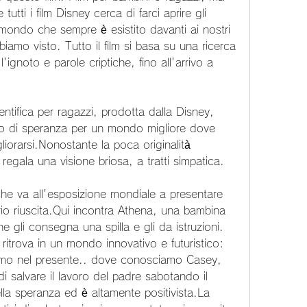
utti i film Disney cerca di farci aprire gli 
ondo che sempre è esistito davanti ai nostri 
mo visto. Tutto il film si basa su una ricerca 
ignoto e parole criptiche, fino all'arrivo a 
tifica per ragazzi, prodotta dalla Disney, 
o di speranza per un mondo migliore dove 
iorarsi.Nonostante la poca originalità 
gala una visione briosa, a tratti simpatica.
 va all'esposizione mondiale a presentare 
o riuscita.Qui incontra Athena, una bambina 
e gli consegna una spilla e gli da istruzioni. 
ritrova in un mondo innovativo e futuristico: 
amo nel presente.. dove conosciamo Casey, 
i salvare il lavoro del padre sabotando il 
la speranza ed è altamente positivista.La 