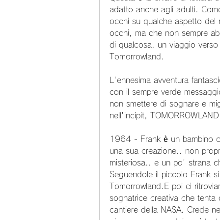
adatto anche agli adulti. Come t
occhi su qualche aspetto del m
occhi, ma che non sempre abbia
di qualcosa, un viaggio verso l'
Tomorrowland.
L'ennesima avventura fantascien
con il sempre verde messaggi
non smettere di sognare e migl
nell'incipit, TOMORROWLAND re
1964 - Frank è un bambino che
una sua creazione.. non propri
misteriosa.. e un po' strana ch
Seguendole il piccolo Frank si 
Tomorrowland.E poi ci ritrovi
sognatrice creativa che tenta d
cantiere della NASA. Crede nel