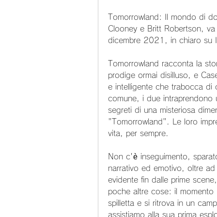
Tomorrowland: Il mondo di do
Clooney e Britt Robertson, va 
dicembre 2021, in chiaro su I
Tomorrowland racconta la stor
prodige ormai disilluso, e Cas
e intelligente che trabocca di c
comune, i due intraprendono un
segreti di una misteriosa dim
"Tomorrowland". Le loro impre
vita, per sempre.
Non c'è inseguimento, sparato
narrativo ed emotivo, oltre ad
evidente fin dalle prime scene
poche altre cose: il momento i
spilletta e si ritrova in un ca
assistiamo alla sua prima esp