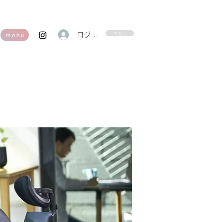
m a i l
ログイン
m e n u