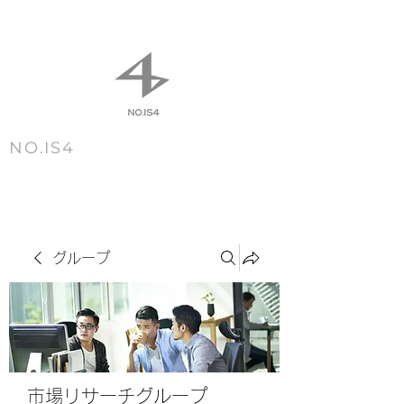
NO.IS4
m e n u
グループ
市場リサーチグループ