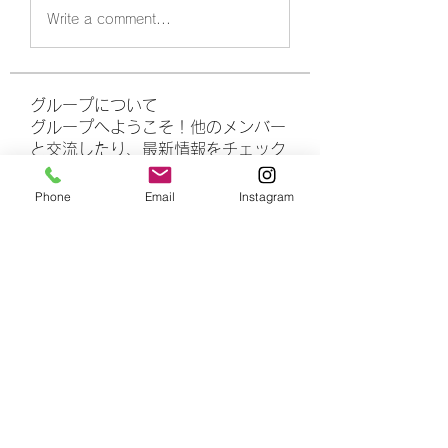
Write a comment...
グループについて
グループへようこそ！他のメンバー
と交流したり、最新情報をチェック
したり、動画をシェアすることもで
きます。
Phone
Email
Instagram
メンバー
rasheedhamza167
フォロー
rasheedhamza167
marasrimutthita
フォロー
marasrimutthita
Amelia Grace
フォロー
Doomsday out
フォロー
James Moore
フォロー