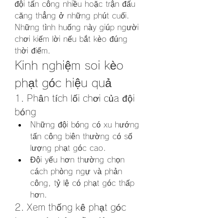
đội tấn công nhiều hoặc trận đấu 
căng thẳng ở những phút cuối. 
Những tình huống này giúp người 
chơi kiếm lời nếu bắt kèo đúng 
thời điểm.
Kinh nghiệm soi kèo 
phạt góc hiệu quả
1. Phân tích lối chơi của đội 
bóng
Những đội bóng có xu hướng 
tấn công biên thường có số 
lượng phạt góc cao.
Đội yếu hơn thường chọn 
cách phòng ngự và phản 
công, tỷ lệ có phạt góc thấp 
hơn.
2. Xem thống kê phạt góc 