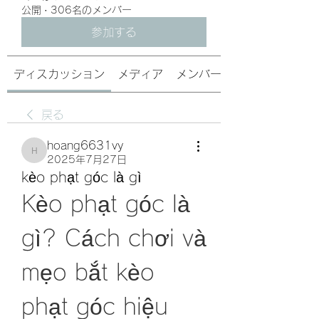
公開
·
306名のメンバー
参加する
ディスカッション
メディア
メンバー
戻る
hoang6631vy
hoang6631vy
2025年7月27日
kèo phạt góc là gì
Kèo phạt góc là 
gì? Cách chơi và 
mẹo bắt kèo 
phạt góc hiệu 