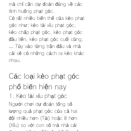
mà chỉ cần dự đoán đúng về các 
tình huống phạt góc.
Có rất nhiều biến thể của kèo phạt 
góc như: kèo tài xỉu phạt góc, 
kèo chấp phạt góc, kèo phạt góc 
đầu tiên, kèo phạt góc cuối cùng,
… Tùy vào từng trận đấu và nhà 
cái sẽ có những cách ra kèo khác 
nhau.
Các loại kèo phạt góc 
phổ biến hiện nay
1. Kèo tài xỉu phạt góc
Người chơi dự đoán tổng số 
lượng quả phạt góc của cả hai 
đội nhiều hơn (Tài) hoặc ít hơn 
(Xỉu) so với con số mà nhà cái 