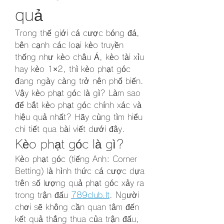
quả
Trong thế giới cá cược bóng đá, 
bên cạnh các loại kèo truyền 
thống như kèo châu Á, kèo tài xỉu 
hay kèo 1×2, thì kèo phạt góc 
đang ngày càng trở nên phổ biến. 
Vậy kèo phạt góc là gì? Làm sao 
để bắt kèo phạt góc chính xác và 
hiệu quả nhất? Hãy cùng tìm hiểu 
chi tiết qua bài viết dưới đây.
Kèo phạt góc là gì?
Kèo phạt góc (tiếng Anh: Corner 
Betting) là hình thức cá cược dựa 
trên số lượng quả phạt góc xảy ra 
trong trận đấu 
789club.lt
. Người 
chơi sẽ không cần quan tâm đến 
kết quả thắng thua của trận đấu, 