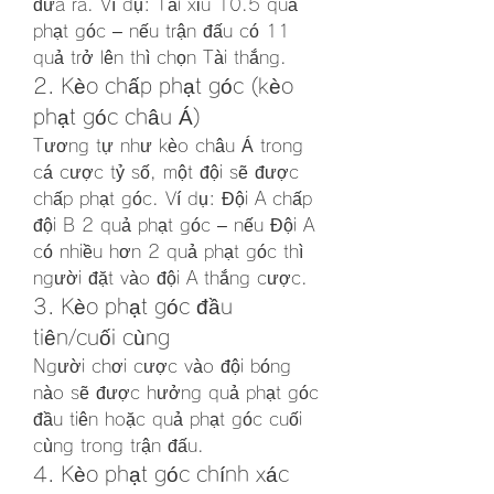
đưa ra. Ví dụ: Tài xỉu 10.5 quả 
phạt góc – nếu trận đấu có 11 
quả trở lên thì chọn Tài thắng.
2. Kèo chấp phạt góc (kèo 
phạt góc châu Á)
Tương tự như kèo châu Á trong 
cá cược tỷ số, một đội sẽ được 
chấp phạt góc. Ví dụ: Đội A chấp 
đội B 2 quả phạt góc – nếu Đội A 
có nhiều hơn 2 quả phạt góc thì 
người đặt vào đội A thắng cược.
3. Kèo phạt góc đầu 
tiên/cuối cùng
Người chơi cược vào đội bóng 
nào sẽ được hưởng quả phạt góc 
đầu tiên hoặc quả phạt góc cuối 
cùng trong trận đấu.
4. Kèo phạt góc chính xác