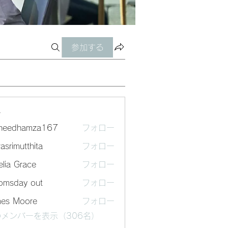
参加する
ー
sheedhamza167
フォロー
dhamza167
asrimutthita
フォロー
mutthita
lia Grace
フォロー
omsday out
フォロー
mes Moore
フォロー
メンバーを表示（306名）