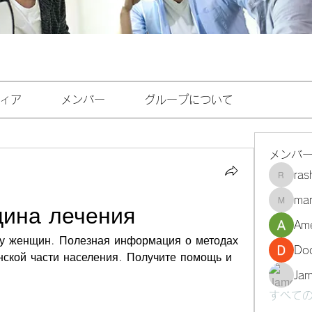
ィア
メンバー
グループについて
メンバ
ra
rashee
mar
marasri
щина лечения
Ame
 у женщин. Полезная информация о методах 
Do
ской части населения. Получите помощь и 
Ja
すべての