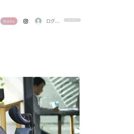
m a i l
ログイン
m e n u