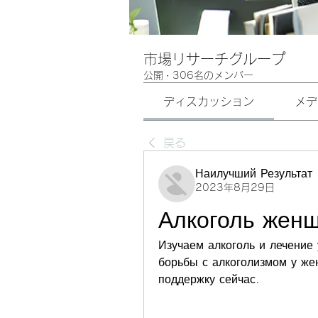
市場リサーチグループ
公開
·
306名のメンバー
ディスカッション
メデ
戻る
Наилучший Результат
2023年8月29日
Алкоголь жен
Изучаем алкоголь и лечение
борьбы с алкоголизмом у жен
поддержку сейчас.