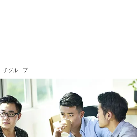
ーチグループ