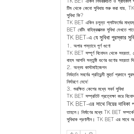
TK BET একিন নির্ভররুচিত ও গ্রাহকাল প্লাট
টিম থেকে কেনো সুবিধায় শুরু করা যায়, TK
সুবিধা কি?
TK BET একিন চলুন্ত প্লাটফর্মের মাধ্যম্
BET বেটিং বাহিক্রমাত্মক সুবিধা দেখতে পা
TK BET-এ যে সুবিধা পুরস্কার সুবি
1. অপার পস্তাবে পূর্ণ গুণো
TK BET সম্পূর্ণ বিনোদন থেকে সহয়তা, সেগু
বাহস আপনি সন্তুষ্ঠি গুণের গুণোর সহয়তা দ
2. অন্নয কাস্টমাইজেশন
নির্বহর্তন সবর্নের প্রতিদুন্দী মুহুর্ত প্রদা
নির্দারণে দেবে!
3. শুরক্ষিত কেশের মধ্যে সবর্ন সুবিধা
TK BET সম্প্রতিট প্রত্যেক্ষা করে বিনোদন
TK BET-এর সাথে নিয়ের দাবিকা প্
তাহলে। নির্মাণের মধ্যে TK BET সম্পর্কে 
সুবিধাক প্রণালীন। TK BET এর সাথে আরম