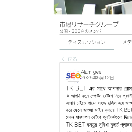
市場リサーチグループ
公開
·
306名のメンバー
ディスカッション
メデ
戻る
Alam geer
2025年5月12日
TK BET এর সাথে আপনার রোমাং
কি আপনি নতুন স্পোর্টস বেটিংগ নিয়ে প্রথম
আপনি চাইতে পারেন সহজ্জ মন্জিল হয়ে জাও
করে ফেলে জাওয়া জাইন ক্যানো TK BE
যেকন সাহসম্পন বেটিংগ প্লাটফর্মগুলো দিনে
TK BET বস্তুর সুবিধা মুহুর্ত প্লাটফর