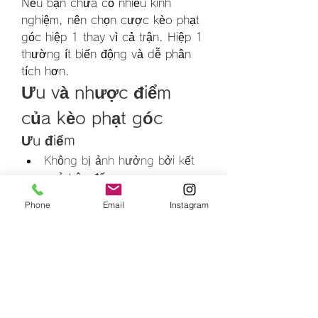
Nếu bạn chưa có nhiều kinh 
nghiệm, nên chọn cược kèo phạt 
góc hiệp 1 thay vì cả trận. Hiệp 1 
thường ít biến động và dễ phân 
tích hơn.
Ưu và nhược điểm 
của kèo phạt góc
Ưu điểm
Không bị ảnh hưởng bởi kết 
quả trận đấu.
Phù hợp cho người chơi phân 
Phone
Email
Instagram
tích kỹ về chiến thuật.
Tỷ lệ ăn khá cao nếu chọn 
đúng kèo ít phổ biến.
Nhược điểm
Có tính may rủi, đặc biệt ở 
kèo đầu/cuối.