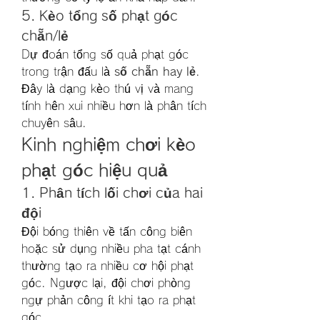
5. Kèo tổng số phạt góc 
chẵn/lẻ
Dự đoán tổng số quả phạt góc 
trong trận đấu là 
số chẵn hay lẻ
. 
Đây là dạng kèo thú vị và mang 
tính hên xui nhiều hơn là phân tích 
chuyên sâu.
Kinh nghiệm chơi kèo 
phạt góc hiệu quả
1. Phân tích lối chơi của hai 
đội
Đội bóng thiên về tấn công biên 
hoặc sử dụng nhiều pha tạt cánh 
thường tạo ra nhiều cơ hội phạt 
góc. Ngược lại, đội chơi phòng 
ngự phản công ít khi tạo ra phạt 
góc.