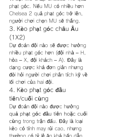
phạt góc. Nếu MU có nhiều hơn 
Chelsea 2 quả phạt góc trở lên, 
người chơi chọn MU sẽ thắng.
3. Kèo phạt góc châu Âu 
(1X2)
Dự đoán đội nào sẽ được hưởng 
nhiều phạt góc hơn (đội nhà – H, 
hòa – X, đội khách – A). Đây là 
dạng cược khá đơn giản nhưng 
đòi hỏi người chơi phân tích kỹ về 
lối chơi của hai đội.
4. Kèo phạt góc đầu 
tiên/cuối cùng
Dự đoán đội nào được hưởng 
quả phạt góc đầu tiên hoặc cuối 
cùng
 trong trận đấu. Đây là loại 
kèo có tính may rủi cao, nhưng 
thường có tỷ lệ ăn khá hấp dẫn.