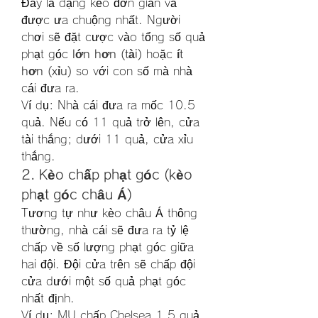
Đây là dạng kèo đơn giản và 
được ưa chuộng nhất. Người 
chơi sẽ đặt cược vào tổng số quả 
phạt góc 
lớn hơn (tài)
 hoặc 
ít 
hơn (xỉu)
 so với con số mà nhà 
cái đưa ra.
Ví dụ: Nhà cái đưa ra mốc 10.5 
quả. Nếu có 11 quả trở lên, cửa 
tài thắng; dưới 11 quả, cửa xỉu 
thắng.
2. Kèo chấp phạt góc (kèo 
phạt góc châu Á)
Tương tự như kèo châu Á thông 
thường, nhà cái sẽ đưa ra tỷ lệ 
chấp về số lượng phạt góc giữa 
hai đội. Đội cửa trên sẽ chấp đội 
cửa dưới một số quả phạt góc 
nhất định.
Ví dụ: MU chấp Chelsea 1.5 quả 