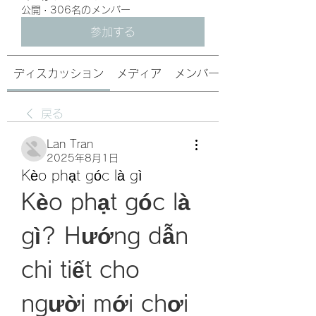
公開
·
306名のメンバー
参加する
ディスカッション
メディア
メンバー
戻る
Lan Tran
2025年8月1日
Kèo phạt góc là gì
Kèo phạt góc là 
gì? Hướng dẫn 
chi tiết cho 
người mới chơi