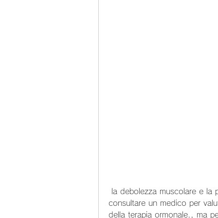
 la debolezza muscolare e la perdita di capelli. Tuttavia, è importante 
consultare un medico per valut
della terapia ormonale., ma per