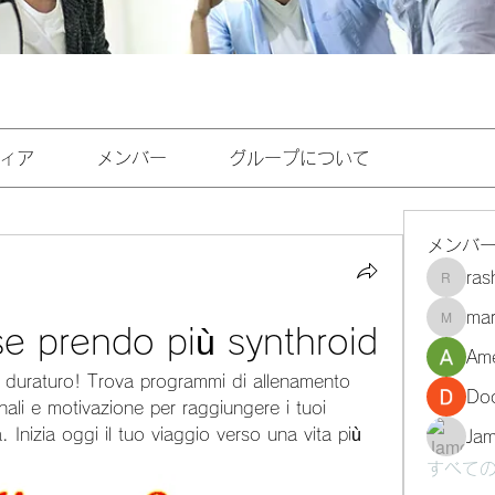
ィア
メンバー
グループについて
メンバ
ra
rashee
mar
marasri
e prendo più synthroid
Ame
 duraturo! Trova programmi di allenamento 
Do
onali e motivazione per raggiungere i tuoi 
a. Inizia oggi il tuo viaggio verso una vita più 
Ja
すべての