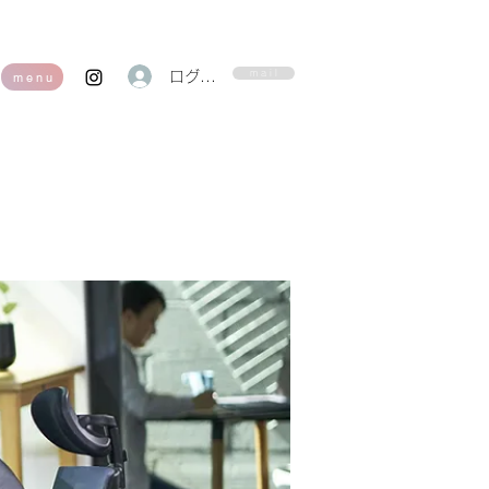
m a i l
ログイン
m e n u