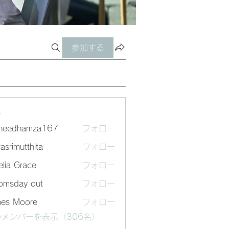
参加する
ー
sheedhamza167
フォロー
dhamza167
asrimutthita
フォロー
mutthita
lia Grace
フォロー
omsday out
フォロー
mes Moore
フォロー
メンバーを表示（306名）