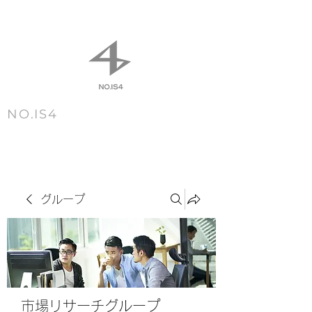
NO.IS4
m e n u
グループ
市場リサーチグループ