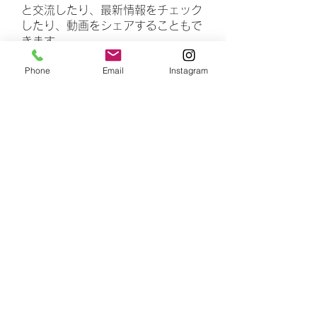
と交流したり、最新情報をチェック
したり、動画をシェアすることもで
きます。
Phone
Email
Instagram
メンバー
rasheedhamza167
フォロー
rasheedhamza167
marasrimutthita
フォロー
marasrimutthita
Amelia Grace
フォロー
Doomsday out
フォロー
James Moore
フォロー
すべてのメンバーを表示（306名）
number is 4