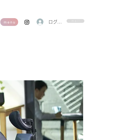
m a i l
ログイン
m e n u