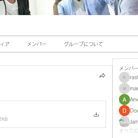
ィア
メンバー
グループについて
メンバ
ra
rashee
mar
marasri
Ame
Do
2KB
Ja
すべての