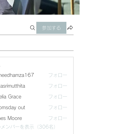
参加する
ー
sheedhamza167
フォロー
dhamza167
asrimutthita
フォロー
mutthita
lia Grace
フォロー
omsday out
フォロー
mes Moore
フォロー
メンバーを表示（306名）