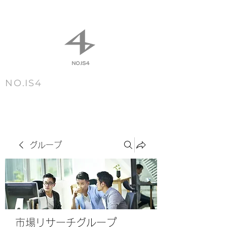
NO.IS4
m e n u
グループ
市場リサーチグループ