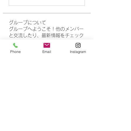
グループについて
グループへようこそ！他のメンバー
と交流したり、最新情報をチェック
したり、動画をシェアすることもで
きます。
Phone
Email
Instagram
メンバー
rasheedhamza167
フォロー
rasheedhamza167
marasrimutthita
フォロー
marasrimutthita
Amelia Grace
フォロー
Doomsday out
フォロー
James Moore
フォロー
すべてのメンバーを表示（306名）