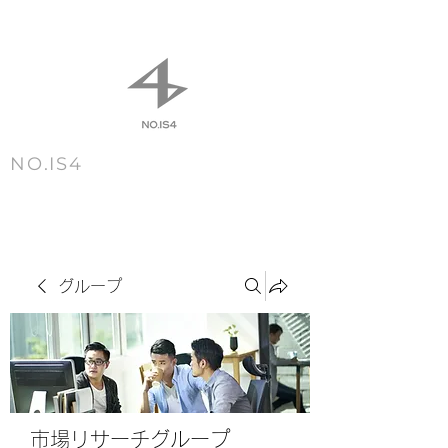
NO.IS4
m e n u
グループ
市場リサーチグループ