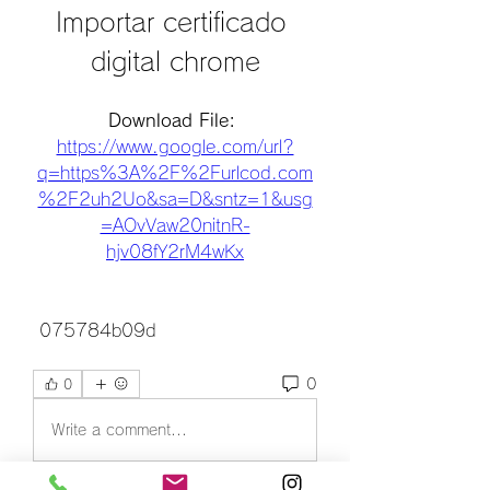
Importar certificado 
digital chrome
Download File: 
https://www.google.com/url?
q=https%3A%2F%2Furlcod.com
%2F2uh2Uo&sa=D&sntz=1&usg
=AOvVaw20nitnR-
hjv08fY2rM4wKx
 075784b09d
0
0
Write a comment...