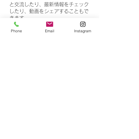
と交流したり、最新情報をチェック
したり、動画をシェアすることもで
きます。
Phone
Email
Instagram
メンバー
rasheedhamza167
フォロー
rasheedhamza167
marasrimutthita
フォロー
marasrimutthita
Amelia Grace
フォロー
Doomsday out
フォロー
James Moore
フォロー
すべてのメンバーを表示（306名）
number is 4