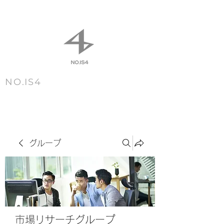
NO.IS4
m e n u
グループ
市場リサーチグループ