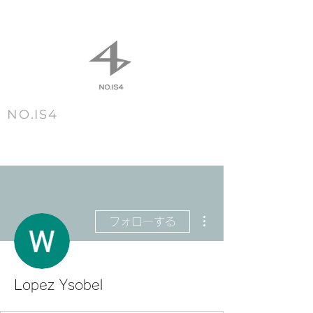
NO.IS4
m e n u
その他
フォローする
Lopez Ysobel