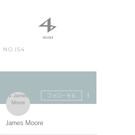
NO.IS4
m e n u
その他
フォローする
James Moore