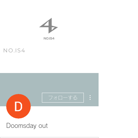
NO.IS4
m e n u
その他
フォローする
Doomsday out