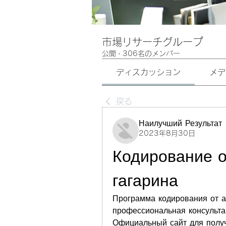
市場リサーチグループ
公開
·
306名のメンバー
ディスカッション
メデ
戻る
Наилучший Результат
2023年8月30日
Кодирование о
гагарина
Программа кодирования от ал
профессиональная консульта
Официальный сайт для полу