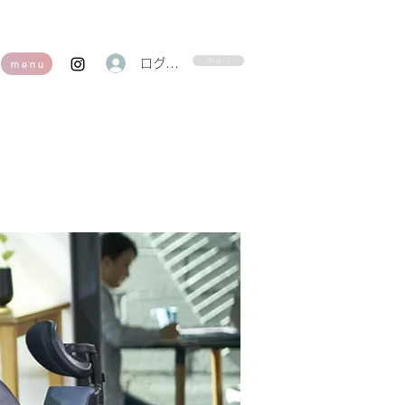
m a i l
ログイン
m e n u