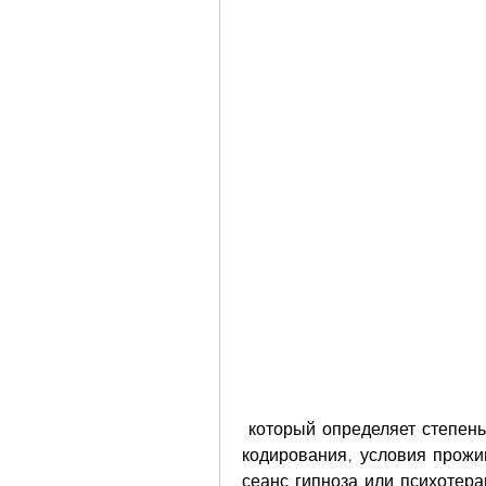
 который определяет степень алкогольной зависимости и выбирает метод 
кодирования, условия прожи
сеанс гипноза или психотера