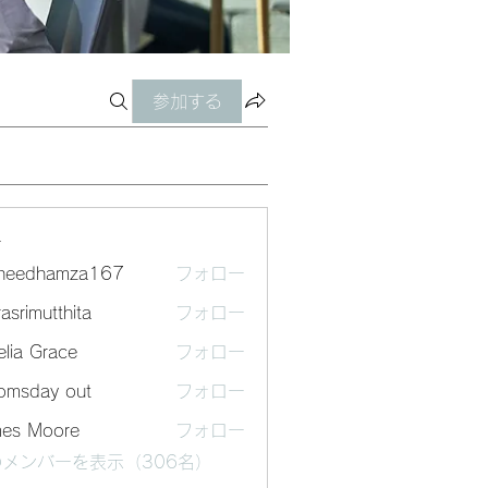
参加する
ー
sheedhamza167
フォロー
dhamza167
asrimutthita
フォロー
mutthita
lia Grace
フォロー
omsday out
フォロー
mes Moore
フォロー
メンバーを表示（306名）