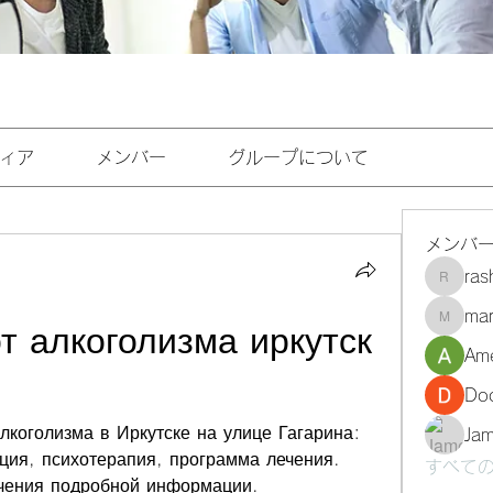
ィア
メンバー
グループについて
メンバ
ra
rashee
mar
marasri
т алкоголизма иркутск 
Ame
Do
коголизма в Иркутске на улице Гагарина: 
Ja
ция, психотерапия, программа лечения. 
すべての
чения подробной информации.