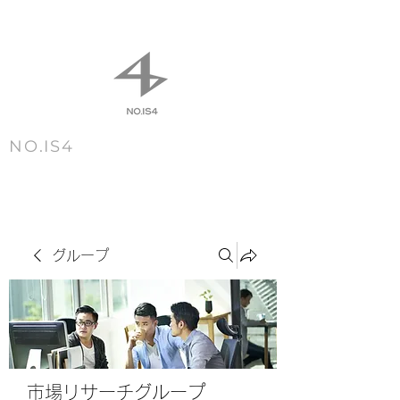
NO.IS4
m e n u
グループ
市場リサーチグループ