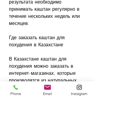
результата необходимо 
принимать каштан регулярно в 
течение нескольких недель или 
месяцев.
Где заказать каштан для 
похудения в Казахстане
В Казахстане каштан для 
похудения можно заказать в 
интернет-магазинах, которые 
производятся из натуральных 
ингредиентов и не содержат 
Phone
Email
Instagram
вредных для здоровья добавок. 
Также следует обратить 
внимание на срок годности и 
условия хранения продукта.
Особенности применения 