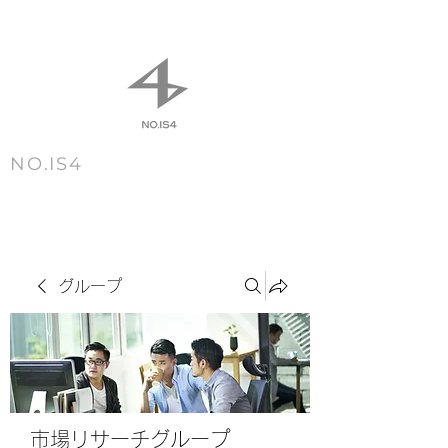
NO.IS4
m e n u
グループ
市場リサーチグループ