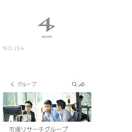
NO.IS4
m e n u
グループ
市場リサーチグループ