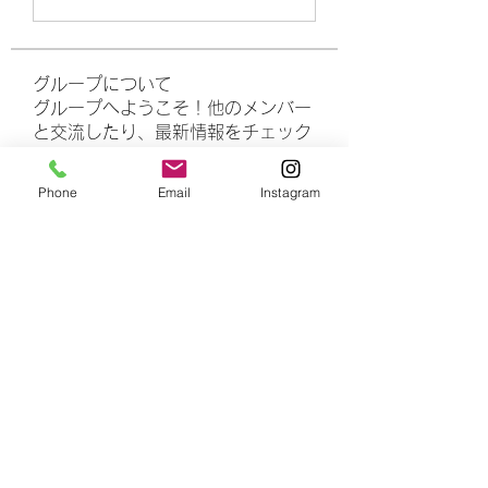
グループについて
グループへようこそ！他のメンバー
と交流したり、最新情報をチェック
したり、動画をシェアすることもで
きます。
Phone
Email
Instagram
メンバー
rasheedhamza167
フォロー
rasheedhamza167
marasrimutthita
フォロー
marasrimutthita
Amelia Grace
フォロー
Doomsday out
フォロー
James Moore
フォロー
すべてのメンバーを表示（306名）