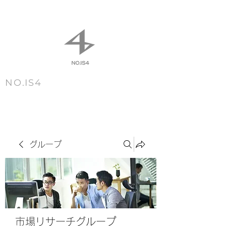
NO.IS4
m e n u
グループ
市場リサーチグループ