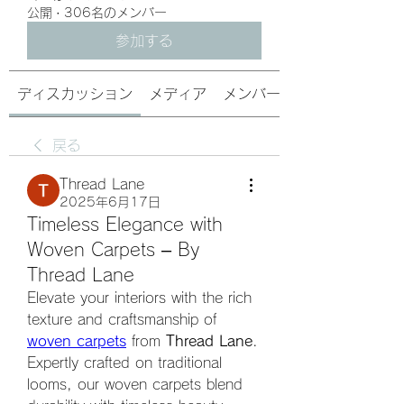
公開
·
306名のメンバー
参加する
ディスカッション
メディア
メンバー
戻る
Thread Lane
2025年6月17日
Timeless Elegance with
Woven Carpets – By
Thread Lane
Elevate your interiors with the rich 
texture and craftsmanship of 
woven carpets
 from 
Thread Lane
. 
Expertly crafted on traditional 
looms, our woven carpets blend 