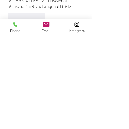
#f168tv #f168_tv #f168tvnet 
#linkvaof168tv #trangchuf168tv
Like
Reply
Show more comments
Phone
Email
Instagram
グループについて
グループへようこそ！他のメンバー
と交流したり、最新情報をチェック
したり、動画をシェアすることもで
きます。
メンバー
rasheedhamza167
フォロー
rasheedhamza167
marasrimutthita
フォロー
marasrimutthita
Amelia Grace
フォロー