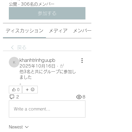
公開
·
306名のメンバー
参加する
ディスカッション
メディア
メンバー
戻る
khanhtrinhguupb
khanhtrinhguupb
2025年10月16日
·
が
他3名と共にグループに参加し
ました
。
0
2
8
Write a comment...
Newest