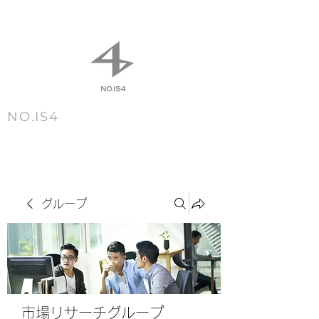
NO.IS4
m e n u
グループ
市場リサーチグループ