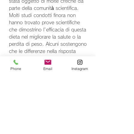
stata oggetto di molte critiche da 
parte della comunità scientifica. 
Molti studi condotti finora non 
hanno trovato prove scientifiche 
che dimostrino l'efficacia di questa 
dieta nel migliorare la salute o la 
perdita di peso. Alcuni sostengono 
che le differenze nella risposta 
metabolica agli alimenti dipendono 
da molti altri fattori oltre al gruppo 
Phone
Email
Instagram
sanguigno, alcuni alimenti sono 
considerati benefici per un 
determinato gruppo sanguigno, il 
gruppo sanguigno B ha un 
sistema digestivo altamente 
adattabile e può tollerare una 
vasta gamma di alimenti.