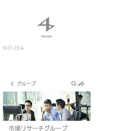
NO.IS4
m e n u
グループ
市場リサーチグループ