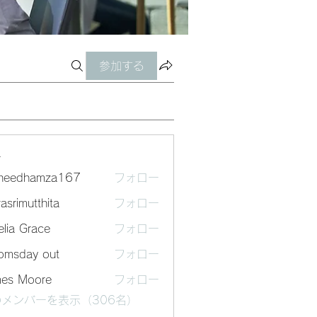
参加する
ー
sheedhamza167
フォロー
dhamza167
asrimutthita
フォロー
mutthita
lia Grace
フォロー
omsday out
フォロー
mes Moore
フォロー
メンバーを表示（306名）