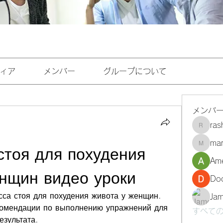
ィア
メンバー
グループについて
メンバ
ra
rashee
mar
marasri
стоя для похудения 
Ame
нщин видео уроки
Do
са стоя для похудения живота у женщин. 
Ja
омендации по выполнению упражнений для 
すべての
езультата.