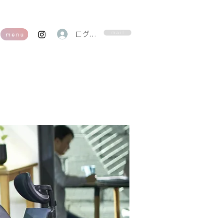
m a i l
ログイン
m e n u