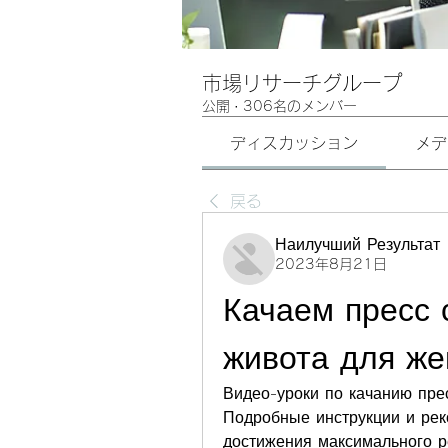
市場リサーチグループ
公開
·
306名のメンバー
ディスカッション
メデ
戻る
Наилучший Результат
2023年8月21日
Качаем пресс 
живота для же
Видео-уроки по качанию прес
Подробные инструкции и рек
достижения максимального р