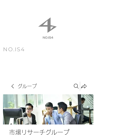
NO.IS4
m e n u
グループ
市場リサーチグループ