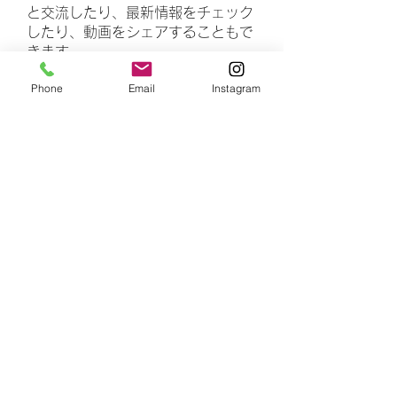
と交流したり、最新情報をチェック
したり、動画をシェアすることもで
きます。
Phone
Email
Instagram
メンバー
rasheedhamza167
フォロー
rasheedhamza167
marasrimutthita
フォロー
marasrimutthita
Amelia Grace
フォロー
Doomsday out
フォロー
James Moore
フォロー
すべてのメンバーを表示（306名）
number is 4