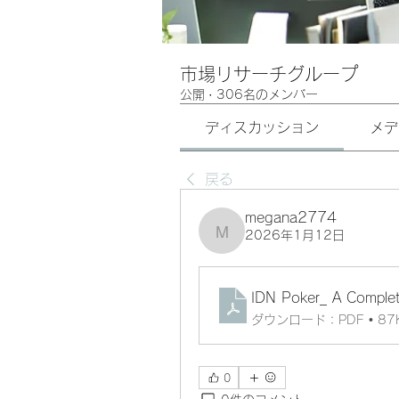
市場リサーチグループ
公開
·
306名のメンバー
ディスカッション
メデ
戻る
megana2774
2026年1月12日
megana2774
IDN Poker_ A Complete
ダウンロード：PDF • 87
0