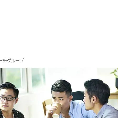
ーチグループ