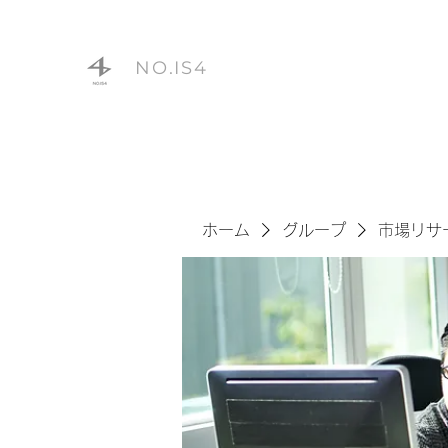
NO.IS4
ホーム
グループ
市場リサ