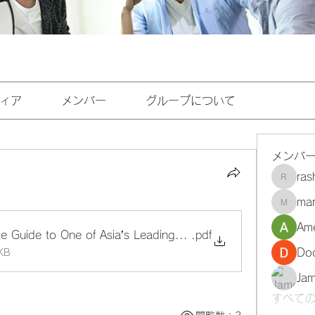
ィア
メンバー
グループについて
メンバ
ra
rashee
mar
marasri
Ame
 Guide to One of Asia’s Leading Online Poker Platforms
.pdf
Do
KB
Ja
すべての