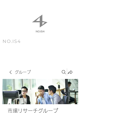
NO.IS4
m e n u
グループ
市場リサーチグループ