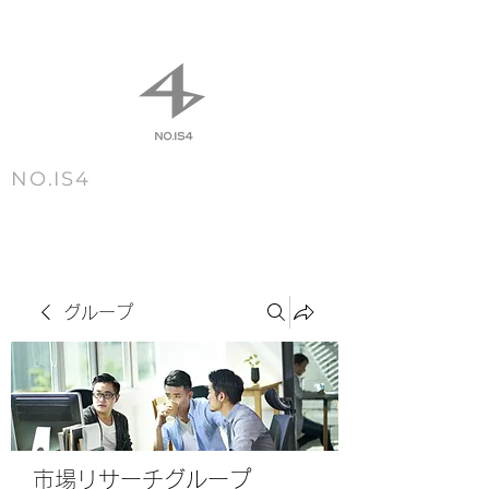
NO.IS4
m e n u
グループ
市場リサーチグループ