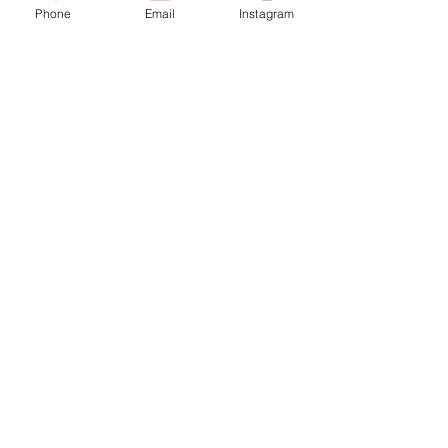
Phone
Email
Instagram
グループについて
グループへようこそ！他のメンバー
と交流したり、最新情報をチェック
したり、動画をシェアすることもで
きます。
メンバー
rasheedhamza167
フォロー
rasheedhamza167
marasrimutthita
フォロー
marasrimutthita
Amelia Grace
フォロー
Doomsday out
フォロー
James Moore
フォロー
すべてのメンバーを表示（306名）