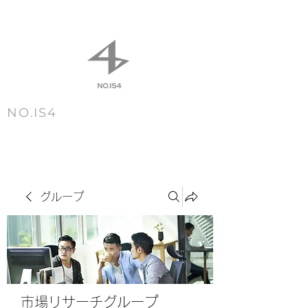
NO.IS4
m e n u
グループ
市場リサーチグループ