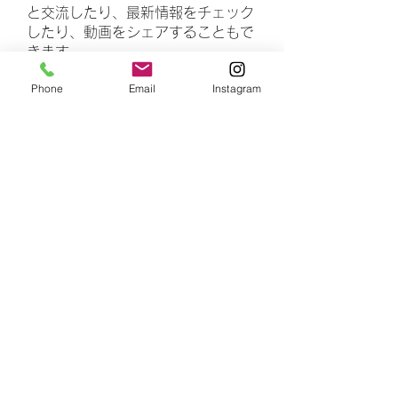
と交流したり、最新情報をチェック
したり、動画をシェアすることもで
きます。
Phone
Email
Instagram
メンバー
rasheedhamza167
フォロー
rasheedhamza167
marasrimutthita
フォロー
marasrimutthita
Amelia Grace
フォロー
Doomsday out
フォロー
James Moore
フォロー
すべてのメンバーを表示（306名）
number is 4