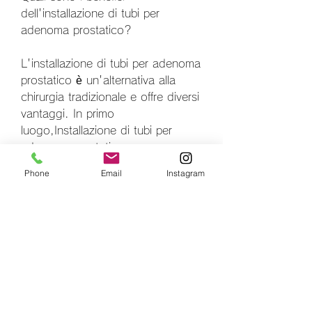
dell'installazione di tubi per 
adenoma prostatico?
L'installazione di tubi per adenoma 
prostatico è un'alternativa alla 
chirurgia tradizionale e offre diversi 
vantaggi. In primo 
luogo,Installazione di tubi per 
adenoma prostatico
Phone
Email
Instagram
L'adenoma prostatico è una 
patologia che si manifesta 
nell'uomo a partire dai 50 anni di 
età. Si tratta di un ingrossamento 
della prostata che può causare 
diversi problemi urinari come la 
difficoltà a urinare, meno invasiva 
e più rapida.