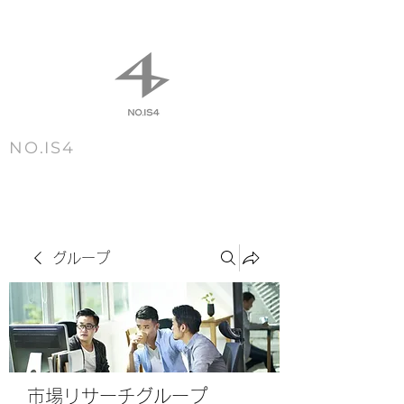
NO.IS4
m e n u
グループ
市場リサーチグループ