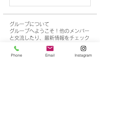
グループについて
グループへようこそ！他のメンバー
と交流したり、最新情報をチェック
したり、動画をシェアすることもで
きます。
Phone
Email
Instagram
メンバー
rasheedhamza167
フォロー
rasheedhamza167
marasrimutthita
フォロー
marasrimutthita
Amelia Grace
フォロー
Doomsday out
フォロー
James Moore
フォロー
すべてのメンバーを表示（306名）