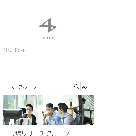
NO.IS4
m e n u
グループ
市場リサーチグループ